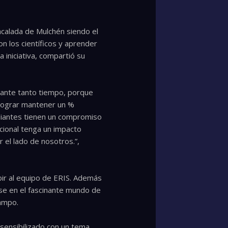
Encalada de Mulchén siendo el
on los científicos y aprender
a iniciativa, compartió su
urante tanto tiempo, porque
í lograr mantener un %
diantes tienen un compromiso
cional tenga un impacto
 el lado de nosotros.”,
ibir al equipo de ERIS. Además
rse en el fascinante mundo de
campo.
 sensibilizado con un tema