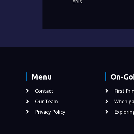
ERIS.
Menu
On-Goi
Contact
First Pri
Our Team
When gal
Privacy Policy
Explorin