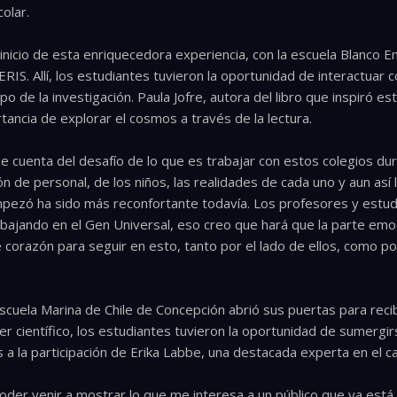
olar.
 inicio de esta enriquecedora experiencia, con la escuela Blanco 
RIS. Allí, los estudiantes tuvieron la oportunidad de interactuar c
 de la investigación. Paula Jofre, autora del libro que inspiró est
rtancia de explorar el cosmos a través de la lectura.
e cuenta del desafío de lo que es trabajar con estos colegios d
ón de personal, de los niños, las realidades de cada uno y aun as
mpezó ha sido más reconfortante todavía. Los profesores y estu
bajando en el Gen Universal, eso creo que hará que la parte emo
orazón para seguir en esto, tanto por el lado de ellos, como por
 escuela Marina de Chile de Concepción abrió sus puertas para rec
r científico, los estudiantes tuvieron la oportunidad de sumergi
as a la participación de Erika Labbe, una destacada experta en el 
poder venir a mostrar lo que me interesa a un público que ya está