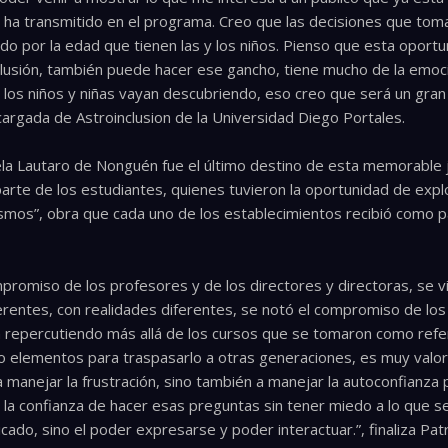
e ha transmitido en el programa. Creo que las decisiones que tom
o por la edad que tienen las y los niños. Pienso que esta oport
lusión, también puede hacer ese gancho, tiene mucho de la emocio
los niños y niñas vayan descubriendo, eso creo que será un gran
ncargada de Astroinclusion de la Universidad Diego Portales.
cuela Lautaro de Nonguén fue el último destino de esta memorable 
arte de los estudiantes, quienes tuvieron la oportunidad de explo
Cosmos”, obra que cada uno de los establecimientos recibió como
romiso de los profesores y de los directores y directoras, se vi
ferentes, con realidades diferentes, se notó el compromiso de lo
a repercutiendo más allá de los cursos que se tomaron como ref
elementos para traspasarlo a otras generaciones, es muy valorabl
 manejar la frustración, sino también a manejar la autoconfianza
 la confianza de hacer esas preguntas sin tener miedo a lo que 
ado, sino el poder expresarse y poder interactuar.”, finaliza Patr