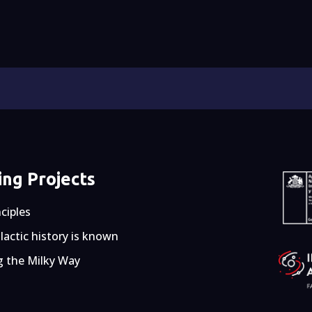
ng Projects
nciples
actic history is known
g the Milky Way