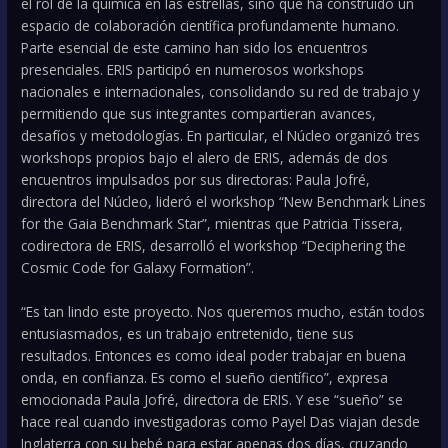
el rol de la química en las estrellas, sino que ha construido un
espacio de colaboración científica profundamente humano.
Parte esencial de este camino han sido los encuentros
presenciales. ERIS participó en numerosos workshops
nacionales e internacionales, consolidando su red de trabajo y
permitiendo que sus integrantes compartieran avances,
desafíos y metodologías. En particular, el Núcleo organizó tres
workshops propios bajo el alero de ERIS, además de dos
encuentros impulsados por sus directoras: Paula Jofré,
directora del Núcleo, lideró el workshop “New Benchmark Lines
for the Gaia Benchmark Star”, mientras que Patricia Tissera,
codirectora de ERIS, desarrolló el workshop “Deciphering the
Cosmic Code for Galaxy Formation”.
“Es tan lindo este proyecto. Nos queremos mucho, están todos
entusiasmados, es un trabajo entretenido, tiene sus
resultados. Entonces es como ideal poder trabajar en buena
onda, en confianza. Es como el sueño científico”, expresa
emocionada Paula Jofré, directora de ERIS. Y ese “sueño” se
hace real cuando investigadoras como Payel Das viajan desde
Inglaterra con su bebé para estar apenas dos días, cruzando