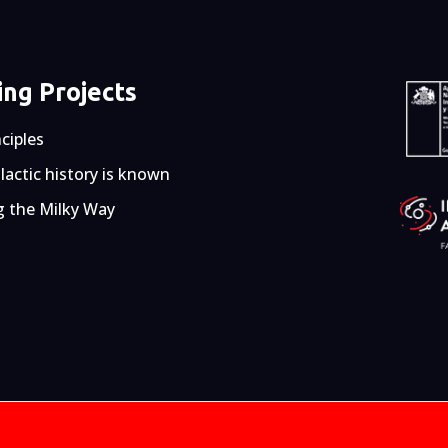
ng Projects
nciples
actic history is known
g the Milky Way