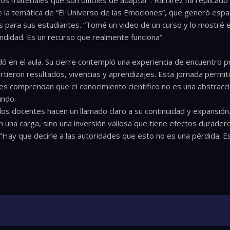
os materiales que son difíciles de adaptar”. Ramírez ha replicado 
e la temática de “El Universo de las Emociones”, que generó esp
 para sus estudiantes. “Tomé un video de un curso y lo mostré e
didad. Es un recurso que realmente funciona”.
ó en el aula. Su cierre contempló una experiencia de encuentro p
eron resultados, vivencias y aprendizajes. Esta jornada permitió 
tes comprendan que el conocimiento científico no es una abstracc
undo.
 los docentes hacen un llamado claro a su continuidad y expansión
 una carga, sino una inversión valiosa que tiene efectos duradero
 “Hay que decirle a las autoridades que esto no es una pérdida. E