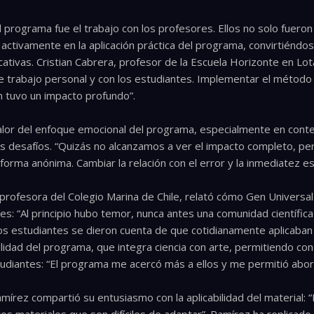
el programa fue el trabajo con los profesores. Ellos no solo fuero
activamente en la aplicación práctica del programa, convirtiéndos
ficativas. Cristian Cabrera, profesor de la Escuela Horizonte en Lot
 trabajo personal y con los estudiantes. Implementar el método c
n tuvo un impacto profundo”.
lor del enfoque emocional del programa, especialmente en cont
 desafíos. “Quizás no alcanzamos a ver el impacto completo, per
forma anónima. Cambiar la relación con el error y la inmediatez e
 profesora del Colegio Marina de Chile, relató cómo Gen Universa
s: “Al principio hubo temor, nunca antes una comunidad científica
los estudiantes se dieron cuenta de que cotidianamente aplicaban e
lidad del programa, que integra ciencia con arte, permitiendo c
tudiantes: “El programa me acercó más a ellos y me permitió abo
rez compartió su entusiasmo con la aplicabilidad del material: “