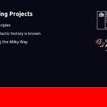
ng Projects
nciples
actic history is known
g the Milky Way