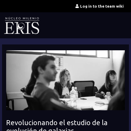
Skip
Log in to the team wiki
to
content
Revolucionando el estudio de la
evolución de galaxias