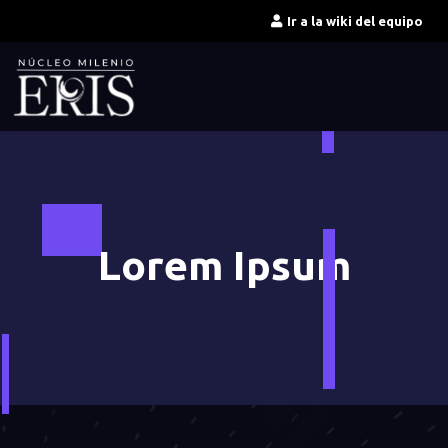
Ir
Ir a la wiki del equipo
al
contenido
Lorem Ipsum