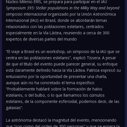
Núcleo Milenio ERIS, se prepara para participar en el
IAU
Symposium 395: Stellar populations in the Milky Way and beyond
simposio internacional organizado por la Unión Astronómica
Internacional (IAU) en Brasil, donde se abordarán temas
relacionados con las poblaciones estelares, centrados
especialmente en la Vía Láctea, reuniendo a cerca de 300
expertos de diversas partes del mundo
“El viaje a Brasil es un workshop, un simposio de la IAU que se
centra en las poblaciones estelares”, explicó Tissera. A pesar
de que el título del evento puede parecer general, su enfoque
está claramente definido hacia la Vía Láctea. Patricia expresó su
entusiasmo por la oportunidad de presentar una charla,
aunque aún no ha concretado el tema específico:
“Probablemente hablaré sobre la formación de halos
estelares, o del bulbo, o lo que llamamos los cúmulos
estelares, de la componente esferoidal, podemos decir, de las
galaxias”.
La astrónoma destacó la magnitud del evento, mencionando
que “son como del orden de 300 personas” y que se espera la