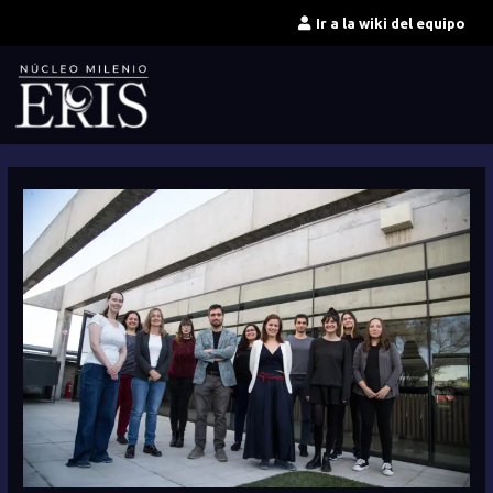
Ir
Ir a la wiki del equipo
al
contenido