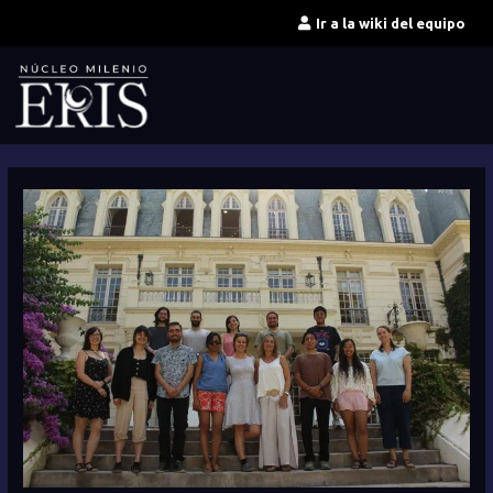
Ir
Ir a la wiki del equipo
al
contenido