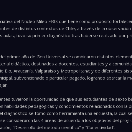
ciativa del Núcleo Mileo ERIS que tiene como propósito fortalecer
antes de distintos contextos de Chile, a través de la observación
us aulas, tuvo su primer diagnóstico tras haberse realizado por p
o del primer año de Gen Universal se combinaron distintos element
terial didáctico, destinados a docentes, estudiantes y a comunid
io Bio, Araucanía, Valparaíso y Metropolitana; y de diferentes si
icipal, subvencionado o particular pagado, logrando abarcar la m
ajar.
pantes tuvieron la oportunidad de que sus estudiantes de sexto 
en habilidades pedagógicas y conocimientos relacionados con la 
n del diagnóstico se tomó como herramienta una encuesta, la cual s
se consideraron las 4 áreas de acuerdo a los objetivos del prog
ación, “Desarrollo del método científico” y “Conectividad”.