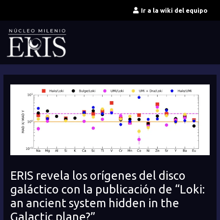
Ir
Ir a la wiki del equipo
al
contenido
ERIS revela los orígenes del disco
galáctico con la publicación de “Loki:
an ancient system hidden in the
Galactic plane?”