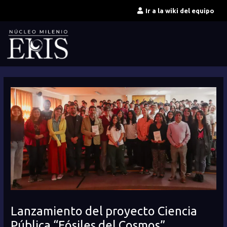
Ir
Ir a la wiki del equipo
al
contenido
Lanzamiento del proyecto Ciencia
Pública “Fósiles del Cosmos”