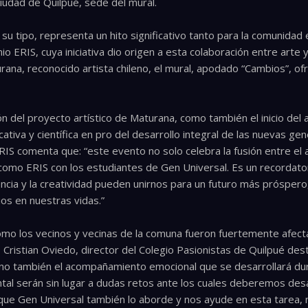
 ciudad de Quilpué, sede del mural.
su tipo, representa un hito significativo tanto para la comunida
 ERIS, cuya iniciativa dio origen a esta colaboración entre arte y 
rana, reconocido artista chileno, el mural, apodado “Cambios”, o
ión del proyecto artístico de Maturana, como también el inicio del
tiva y científica en pro del desarrollo integral de las nuevas gen
RIS comenta que: “este evento no solo celebra la fusión entre el a
mo ERIS con los estudiantes de Gen Universal. Es un recordator
 ciencia y la creatividad pueden unirnos para un futuro más próspe
os en nuestras vidas.”
mo los vecinos y vecinas de la comuna fueron fuertemente afecta
ristian Oviedo, director del Colegio Pasionistas de Quilpué destac
ino también el acompañamiento emocional que se desarrollará dur
ntal serán sin lugar a dudas retos ante los cuales deberemos de
 que Gen Universal también lo aborde y nos ayude en esta tarea, 