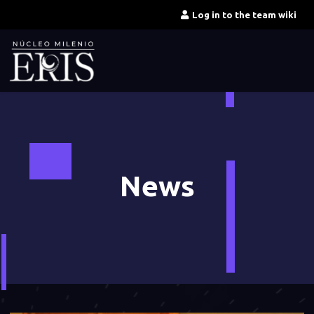
Skip
Log in to the team wiki
to
content
News